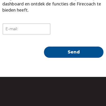
dashboard en ontdek de functies die Firecoach te
bieden heeft.
E
m
a
i
l
a
Send
d
d
r
e
s
s
*