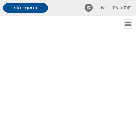
Inloggen
NL
EN
DE
Onze
Ready to see
our
demo?