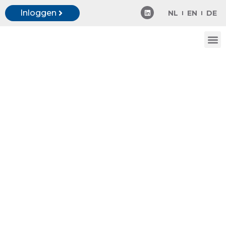
Inloggen
NL
EN
DE
Onze
Onze
aanpak