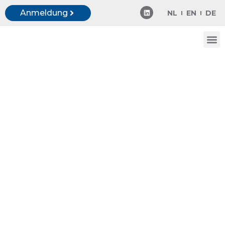
Anmeldung
NL
EN
DE
Fernüberwachung
und -steuerung Ihrer
Sprinkleranlagen
Mit Firecoach können Sie Ihre Sprinkleranlagen
aus der Ferne überwachen und steuern. Das
Ergebnis: effizienterer Einsatz von Personal,
weniger Wartungsaufwand und Einblick in die